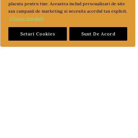
placuta pentru tine. Aceastea includ personalizari de site
sau campanii de marketing si necesita acordul tau explicit.
LIVRARE SI PLATA
Citeste mai mult
TERMENI SI CONDITII
Setari Cookies
Sunt De Acord
GARANTIE SI RETUR
POLITICA DE CONFIDENTIALITATE
DESPRE FISIERELE COOKIES
CATEGORII PRODUSE
ACCESORII
CONSUMABILE
CUZINETI
cuzineti biela