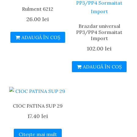
Rulment 6212
26.00
lei
Brazdar universal
PP3/PP4 Sormaitat
ADAUGĂ ÎN COȘ
Import
102.00
lei
ADAUGĂ ÎN COȘ
CIOC PATINA SUP 29
17.40
lei
Citește mai mult