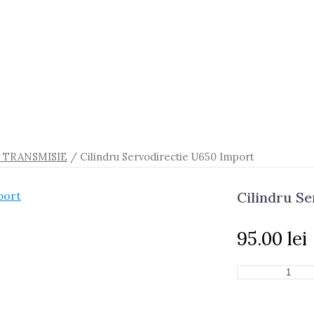
I TRANSMISIE
/ Cilindru Servodirectie U650 Import
Cilindru S
95.00
lei
Cantitate
Cilindru
Servodirectie
U650