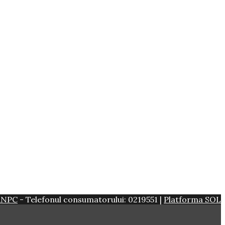
ANPC
- Telefonul consumatorului: 0219551 |
Platforma SOL