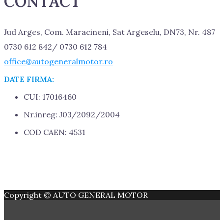
CONTACT
Jud Arges, Com. Maracineni, Sat Argeselu, DN73, Nr. 487
0730 612 842/ 0730 612 784
office@autogeneralmotor.ro
DATE FIRMA:
CUI: 17016460
Nr.inreg: J03/2092/2004
COD CAEN: 4531
Copyright © AUTO GENERAL MOTOR