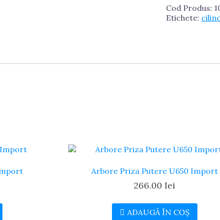
Cod Produs:
1
Import
Etichete:
cilin
Import
Arbore Priza Putere U650 Import
266.00
lei
ADAUGĂ ÎN COȘ