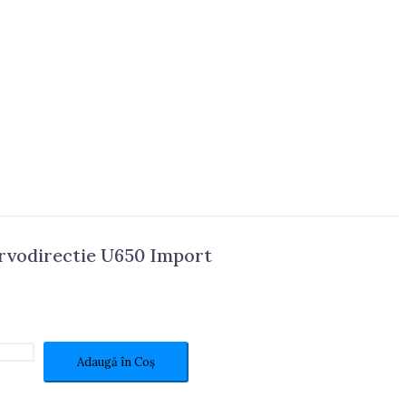
ervodirectie U650 Import
Adaugă în Coș