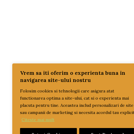
TRAC
SIST
TRAC
PROM
REDUC
SETU
SISTE
Vrem sa iti oferim o experienta buna in
navigarea site-ului nostru
TRAN
Folosim cookies si tehnologii care asigura atat
ULEI
functionarea optima a site-ului, cat si o experienta mai
ulei 
placuta pentru tine. Aceastea includ personalizari de site
ulei t
sau campanii de marketing si necesita acordul tau explicit
Citeste mai mult