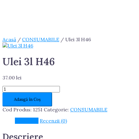
Acasă
/
CONSUMABILE
/ Ulei 3l H46
Ulei 3l H46
37.00
lei
Cantitate
Ulei
Adaugă în Coș
3l
H46
Cod Produs:
1251
Categorie:
CONSUMABILE
Descriere
Recenzii (0)
Descriere