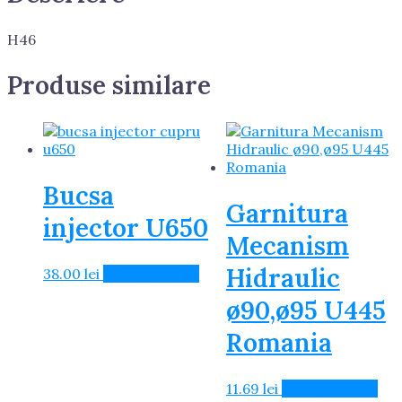
H46
Produse similare
Bucsa
Garnitura
injector U650
Mecanism
Hidraulic
38.00
lei
Adaugă în Coș
ø90,ø95 U445
Romania
11.69
lei
Adaugă în Coș