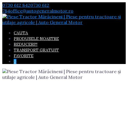
Skip
0730 612 842
0730 612
to
784
office@autogeneralmotor.ro
content
CAUTA
PRODUSELE NOASTRE
REDUCERI!!!
TRANSPORT GRATUIT
FAVORITE
0