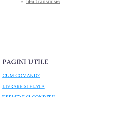
ulei transmisie
PAGINI UTILE
CUM COMAND?
LIVRARE SI PLATA
TERMENI SI CONDITII
GARANTIE SI RETUR
POLITICA DE CONFIDENTIALITATE
DESPRE FISIERELE COOKIES