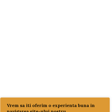
PROMOTII
REDUCERI!!!
SETURI MOTOR
SISTEM DE POMPARE SI RACIRE
TRANSPORT GRATUIT
ULEI
ulei motor
ulei transmisie
Vrem sa iti oferim o experienta buna in
navigarea site-ului nostru