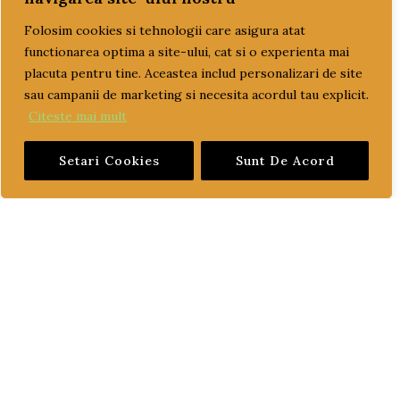
Folosim cookies si tehnologii care asigura atat
PAGINI UTILE
functionarea optima a site-ului, cat si o experienta mai
placuta pentru tine. Aceastea includ personalizari de site
CUM COMAND?
sau campanii de marketing si necesita acordul tau explicit.
Citeste mai mult
LIVRARE SI PLATA
Setari Cookies
Sunt De Acord
TERMENI SI CONDITII
GARANTIE SI RETUR
POLITICA DE CONFIDENTIALITATE
DESPRE FISIERELE COOKIES
CATEGORII PRODUSE
ACCESORII