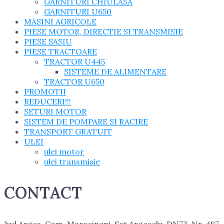
GARNITURI CHIULASA
GARNITURI U650
MASINI AGRICOLE
PIESE MOTOR, DIRECTIE SI TRANSMISIE
PIESE SASIU
PIESE TRACTOARE
TRACTOR U445
SISTEME DE ALIMENTARE
TRACTOR U650
PROMOTII
REDUCERI!!!
SETURI MOTOR
SISTEM DE POMPARE SI RACIRE
TRANSPORT GRATUIT
ULEI
ulei motor
ulei transmisie
CONTACT
Jud Arges, Com. Maracineni, Sat Argeselu, DN73, Nr. 487