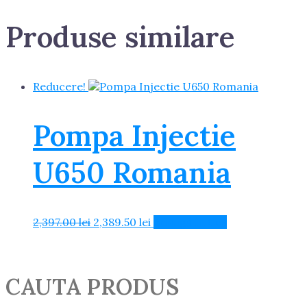
Produse similare
Reducere!
Pompa Injectie
U650 Romania
Prețul
Prețul
2,397.00
lei
2,389.50
lei
Adaugă în Coș
inițial
curent
a
este:
fost:
2,389.50 lei.
2,397.00 lei.
CAUTA PRODUS