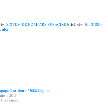
rie:
SISTEM DE POMPARE SI RACIRE
Etichete:
10301029
,
,
ulei
upapa Distributie U650 Import
unie 4, 2019
rticol similar