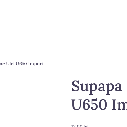
ne Ulei U650 Import
Supapa 
U650 I
13.00
lei