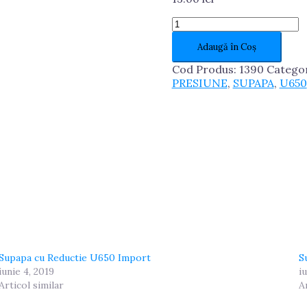
Cantitate
Supapa
Adaugă în Coș
Presiune
Ulei
Cod Produs:
1390
Catego
U650
PRESIUNE
,
SUPAPA
,
U650
Import
Supapa cu Reductie U650 Import
S
iunie 4, 2019
i
Articol similar
A