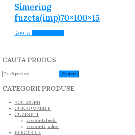
Simering
fuzeta(imp)70×100×15
5.00
lei
Adaugă în Coș
CAUTA PRODUS
Caută:
Cautare
CATEGORII PRODUSE
ACCESORII
CONSUMABILE
CUZINETI
cuzineti biela
cuzineti palier
ELECTRICE