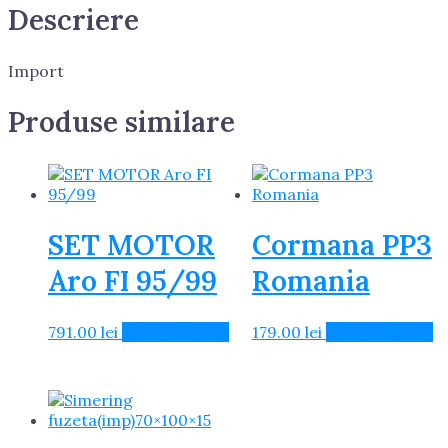
Descriere
Import
Produse similare
SET MOTOR
Cormana PP3
Aro FI 95/99
Romania
791.00
lei
Adaugă în Coș
179.00
lei
Adaugă în Coș