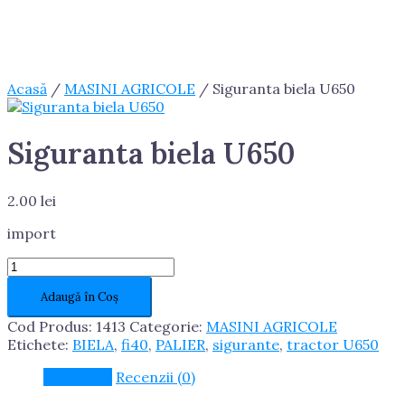
Acasă
/
MASINI AGRICOLE
/ Siguranta biela U650
Siguranta biela U650
2.00
lei
import
Cantitate
Siguranta
Adaugă în Coș
biela
U650
Cod Produs:
1413
Categorie:
MASINI AGRICOLE
Etichete:
BIELA
,
fi40
,
PALIER
,
sigurante
,
tractor U650
Descriere
Recenzii (0)