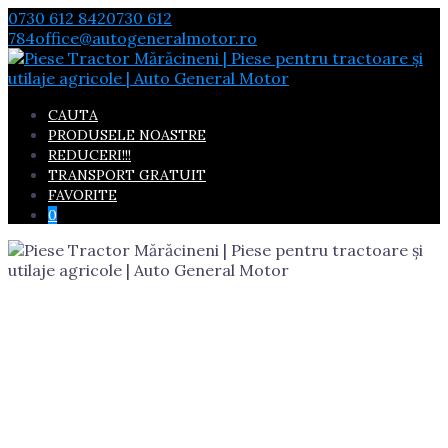
Skip
0730 612 842
0730 612
to
784
office@autogeneralmotor.ro
content
CAUTA
PRODUSELE NOASTRE
REDUCERI!!!
TRANSPORT GRATUIT
FAVORITE
0