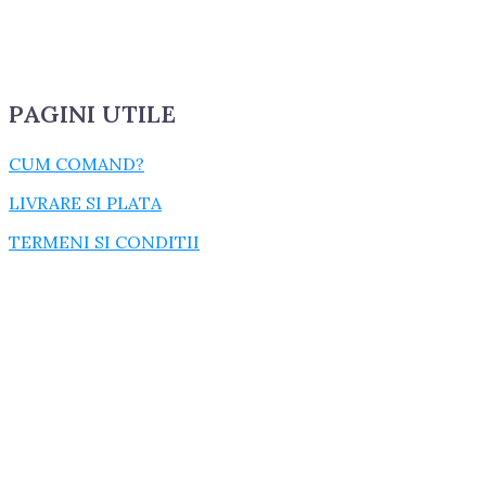
PAGINI UTILE
CUM COMAND?
LIVRARE SI PLATA
TERMENI SI CONDITII
GARANTIE SI RETUR
POLITICA DE CONFIDENTIALITATE
DESPRE FISIERELE COOKIES
CATEGORII PRODUSE
ACCESORII
CONSUMABILE