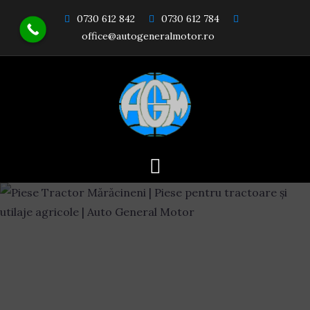
Skip
0730 612 842
0730 612 784
to
office@autogeneralmotor.ro
content