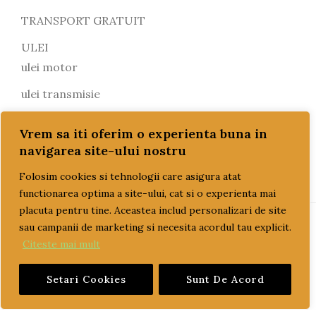
TRANSPORT GRATUIT
ULEI
ulei motor
ulei transmisie
Vrem sa iti oferim o experienta buna in
navigarea site-ului nostru
Folosim cookies si tehnologii care asigura atat
functionarea optima a site-ului, cat si o experienta mai
placuta pentru tine. Aceastea includ personalizari de site
sau campanii de marketing si necesita acordul tau explicit.
PAGINI UTILE
Citeste mai mult
Setari Cookies
Sunt De Acord
CUM COMAND?
LIVRARE SI PLATA