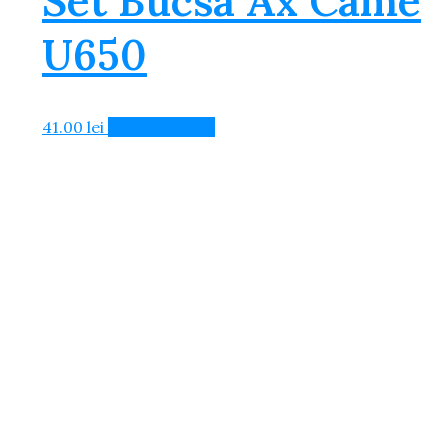
Set Bucsa Ax Came
U650
41.00
lei
Adaugă în Coș