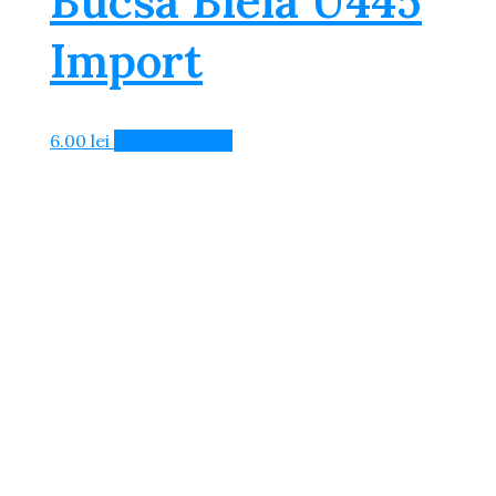
Bucsa Biela U445
Import
6.00
lei
Adaugă în Coș