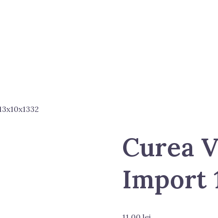
13x10x1332
Curea V
Import 
11.00
lei