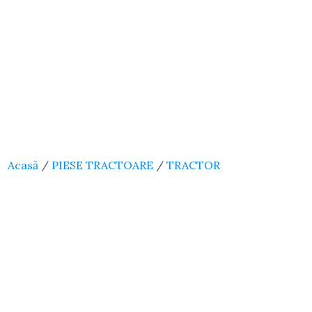
Acasă
/
PIESE TRACTOARE
/
TRACTOR
U445
/
SISTEME DE ALIMENTARE
/ Pompa
Alimentare U445 Romania – Mefin Original