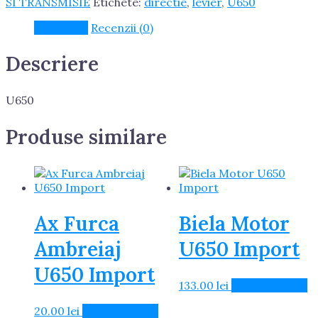
SI TRANSMISIE
Etichete:
directie
,
levier
,
U650
Descriere
Recenzii (0)
Descriere
U650
Produse similare
Ax Furca
Biela Motor
Ambreiaj
U650 Import
U650 Import
133.00
lei
Adaugă în Coș
20.00
lei
Adaugă în Coș