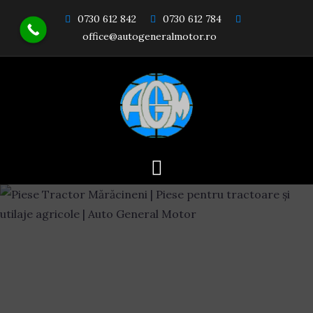
Skip
0730 612 842
0730 612 784
to
office@autogeneralmotor.ro
content