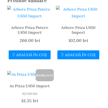
Produse similare
Arbore Priza Putere
Arbore Priza U650
U650 Import
Import
266.00
lei
102.00
lei
ADAUGĂ ÎN COȘ
ADAUGĂ ÎN COȘ
Reducere!
Ax Priza U650 Import
82.00
lei
Prețul
Prețul
81.35
lei