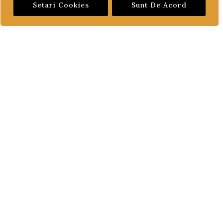
Setari Cookies
Sunt De Acord
CUM COMAND?
LIVRARE SI PLATA
TERMENI SI CONDITII
GARANTIE SI RETUR
POLITICA DE CONFIDENTIALITATE
DESPRE FISIERELE COOKIES
CATEGORII PRODUSE
ACCESORII
CONSUMABILE