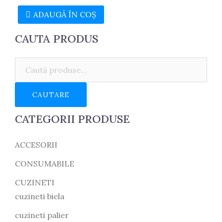
inițial
curent
ADAUGĂ ÎN COȘ
a
este:
fost:
81.35 lei.
CAUTA PRODUS
82.00 lei.
Caută:
CAUTARE
CATEGORII PRODUSE
ACCESORII
CONSUMABILE
CUZINETI
cuzineti biela
cuzineti palier