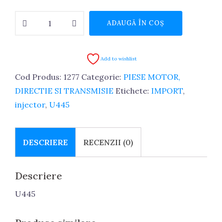
Cantitate
ADAUGĂ ÎN COȘ
Injector
U445
Import
Add to wishlist
Cod Produs:
1277
Categorie:
PIESE MOTOR,
DIRECTIE SI TRANSMISIE
Etichete:
IMPORT
,
injector
,
U445
DESCRIERE
RECENZII (0)
Descriere
U445