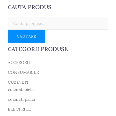
fost:
12.50 lei.
CAUTA PRODUS
14.50 lei.
Caută:
CAUTARE
CATEGORII PRODUSE
ACCESORII
CONSUMABILE
CUZINETI
cuzineti biela
cuzineti palier
ELECTRICE