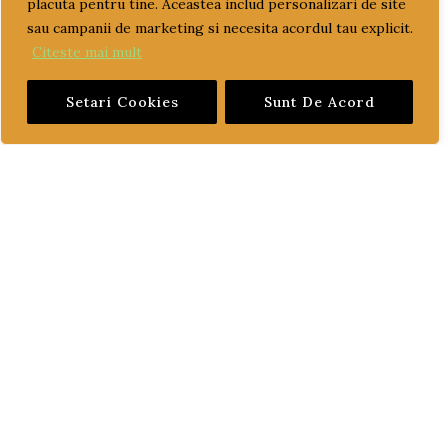
placuta pentru tine. Aceastea includ personalizari de site
sau campanii de marketing si necesita acordul tau explicit.
LIVRARE SI PLATA
Citeste mai mult
TERMENI SI CONDITII
Setari Cookies
Sunt De Acord
GARANTIE SI RETUR
POLITICA DE CONFIDENTIALITATE
DESPRE FISIERELE COOKIES
CATEGORII PRODUSE
ACCESORII
CONSUMABILE
CUZINETI
cuzineti biela