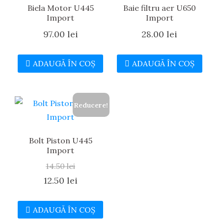
Biela Motor U445
Baie filtru aer U650
Import
Import
97.00
lei
28.00
lei
ADAUGĂ ÎN COȘ
ADAUGĂ ÎN COȘ
Reducere!
Bolt Piston U445
Import
14.50
lei
Prețul
Prețul
12.50
lei
inițial
curent
ADAUGĂ ÎN COȘ
a
este: