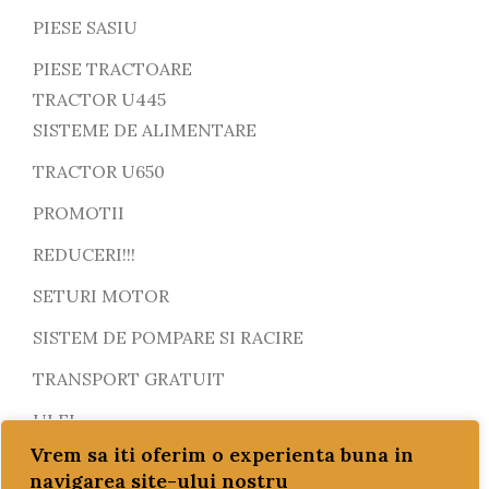
PIESE SASIU
PIESE TRACTOARE
TRACTOR U445
SISTEME DE ALIMENTARE
TRACTOR U650
PROMOTII
REDUCERI!!!
SETURI MOTOR
SISTEM DE POMPARE SI RACIRE
TRANSPORT GRATUIT
ULEI
ulei motor
Vrem sa iti oferim o experienta buna in
navigarea site-ului nostru