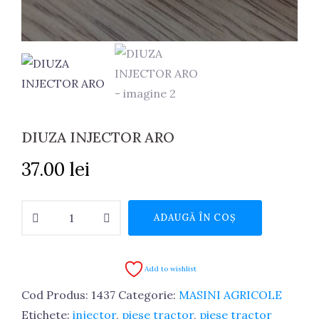
DIUZA INJECTOR ARO
37.00
lei
Cantitate
ADAUGĂ ÎN COȘ
DIUZA
INJECTOR
ARO
Add to wishlist
Cod Produs:
1437
Categorie:
MASINI AGRICOLE
Etichete:
injector
,
piese tractor
,
piese tractor