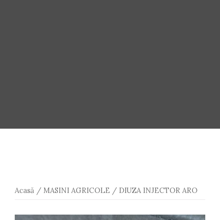
Acasă
/
MASINI AGRICOLE
/ DIUZA INJECTOR ARO