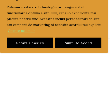
ulei transmisie
Folosim cookies si tehnologii care asigura atat
functionarea optima a site-ului, cat si o experienta mai
placuta pentru tine. Aceastea includ personalizari de site
sau campanii de marketing si necesita acordul tau explicit.
Citeste mai mult
Setari Cookies
Sunt De Acord
PAGINI UTILE
CUM COMAND?
LIVRARE SI PLATA
TERMENI SI CONDITII
GARANTIE SI RETUR