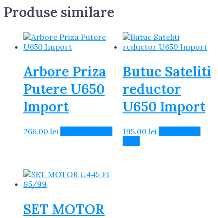
Produse similare
Arbore Priza
Butuc Sateliti
Putere U650
reductor
Import
U650 Import
266.00
lei
Adaugă în Coș
195.00
lei
Citește mai
mult
SET MOTOR