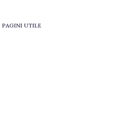
PAGINI UTILE
CUM COMAND?
LIVRARE SI PLATA
TERMENI SI CONDITII
GARANTIE SI RETUR
POLITICA DE CONFIDENTIALITATE
DESPRE FISIERELE COOKIES
CATEGORII PRODUSE
ACCESORII
CONSUMABILE