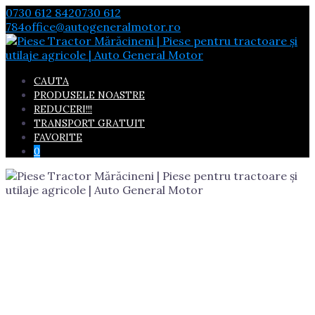
Skip
0730 612 842
0730 612
to
784
office@autogeneralmotor.ro
content
CAUTA
PRODUSELE NOASTRE
REDUCERI!!!
TRANSPORT GRATUIT
FAVORITE
0