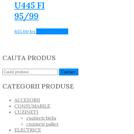
U445 FI
95/99
615.00
lei
Adaugă în Coș
CAUTA PRODUS
Caută:
Cautare
CATEGORII PRODUSE
ACCESORII
CONSUMABILE
CUZINETI
cuzineti biela
cuzineti palier
ELECTRICE