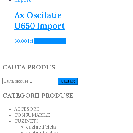
Ax Oscilatie
U650 Import
30.00
lei
Adaugă în Coș
CAUTA PRODUS
Caută:
Cautare
CATEGORII PRODUSE
ACCESORII
CONSUMABILE
CUZINETI
cuzineti biela
cuzineti palier