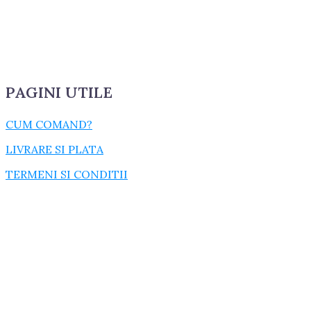
PAGINI UTILE
CUM COMAND?
LIVRARE SI PLATA
TERMENI SI CONDITII
GARANTIE SI RETUR
POLITICA DE CONFIDENTIALITATE
DESPRE FISIERELE COOKIES
CATEGORII PRODUSE