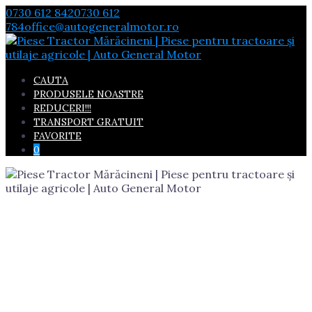
Skip
0730 612 842
0730 612
to
784
office@autogeneralmotor.ro
content
CAUTA
PRODUSELE NOASTRE
REDUCERI!!!
TRANSPORT GRATUIT
FAVORITE
0