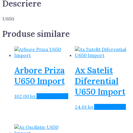
Descriere
U650
Produse similare
Arbore Priza
Ax Satelit
U650 Import
Diferential
U650 Import
102.00
lei
Adaugă în Coș
24.01
lei
Adaugă în Coș