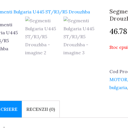
Segme
Drouz
46.7
Stoc epui
Cod Pro
MOTOR, 
bulgaria
SCRIERE
RECENZII (0)