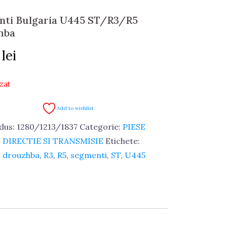
nti Bulgaria U445 ST/R3/R5
hba
8
lei
zat
Add to wishlist
dus:
1280/1213/1837
Categorie:
PIESE
DIRECTIE SI TRANSMISIE
Etichete:
,
drouzhba
,
R3
,
R5
,
segmenti
,
ST
,
U445