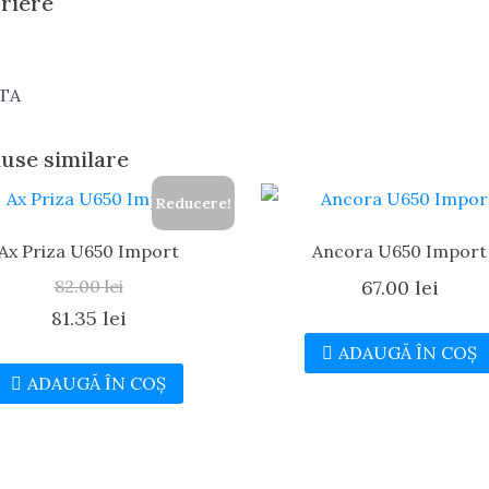
riere
TA
use similare
Reducere!
Ax Priza U650 Import
Ancora U650 Import
82.00
lei
67.00
lei
Prețul
Prețul
81.35
lei
inițial
curent
ADAUGĂ ÎN COȘ
ADAUGĂ ÎN COȘ
a
este:
fost:
81.35 lei.
82.00 lei.