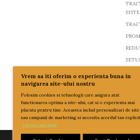
TRAC
SIST
TRAC
PROM
REDUC
SETU
SISTE
Vrem sa iti oferim o experienta buna in
navigarea site-ului nostru
TRAN
Folosim cookies si tehnologii care asigura atat
ULEI
functionarea optima a site-ului, cat si o experienta mai
ulei 
placuta pentru tine. Aceastea includ personalizari de site
ulei t
sau campanii de marketing si necesita acordul tau explicit
Citeste mai mult