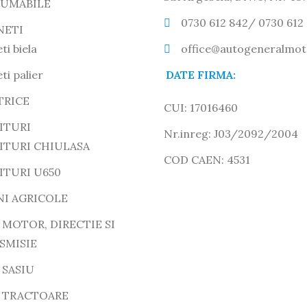
UMABILE
0730 612 842/ 0730 612
NETI
ti biela
office@autogeneralmot
ti palier
DATE FIRMA:
TRICE
CUI: 17016460
ITURI
Nr.inreg: J03/2092/2004
ITURI CHIULASA
COD CAEN: 4531
ITURI U650
NI AGRICOLE
 MOTOR, DIRECTIE SI
SMISIE
 SASIU
E TRACTOARE