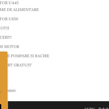
TOR U445
EME DE ALIMENTARE
TOR U650
OTII
ERI!!!
RI MOTOR
M DE POMPARE SI RACIRE
SPORT GRATUIT
motor
ransmisie
.