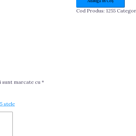
Adaugă în Coș
5kg
Cod Produs:
1255
Categor
ii sunt marcate cu
*
 5 stele