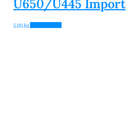
U650/U445 Import
5.00
lei
Adaugă în Coș