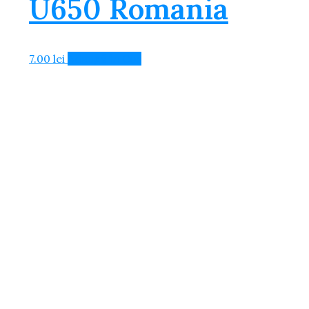
U650 Romania
7.00
lei
Adaugă în Coș