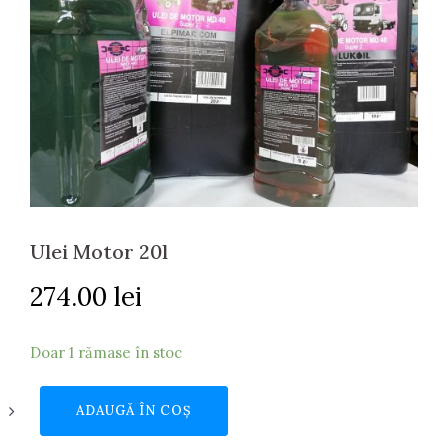
Ulei Motor 20l
274.00
lei
Doar 1 rămase în stoc
Cantitate
ADAUGĂ ÎN COȘ
Ulei