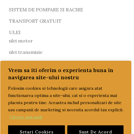
SISTEM DE POMPARE SI RACIRE
TRANSPORT GRATUIT
ULEI
ulei motor
ulei transmisie
Vrem sa iti oferim o experienta buna in
navigarea site-ului nostru
Folosim cookies si tehnologii care asigura atat
functionarea optima a site-ului, cat si o experienta mai
placuta pentru tine. Aceastea includ personalizari de site
sau campanii de marketing si necesita acordul tau explicit.
PAGINI UTILE
Citeste mai mult
CUM COMAND?
Setari Cookies
Sunt De Acord