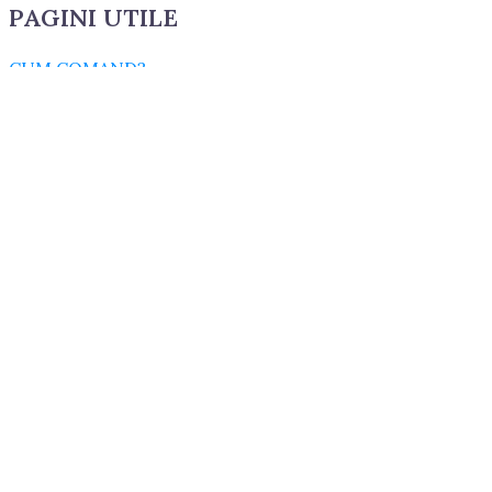
PAGINI UTILE
CUM COMAND?
LIVRARE SI PLATA
TERMENI SI CONDITII
GARANTIE SI RETUR
POLITICA DE CONFIDENTIALITATE
DESPRE FISIERELE COOKIES
CATEGORII PRODUSE
ACCESORII
CONSUMABILE
CUZINETI
cuzineti biela
cuzineti palier
ELECTRICE