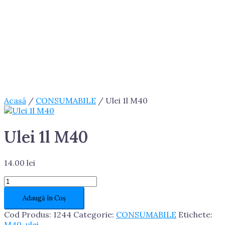
Acasă
/
CONSUMABILE
/ Ulei 1l M40
Ulei 1l M40
14.00
lei
Cantitate
Ulei
Adaugă în Coș
1l
M40
Cod Produs:
1244
Categorie:
CONSUMABILE
Etichete:
M40
,
ulei