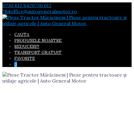
Skip
0730 612 842
0730 612
to
784
office@autogeneralmotor.ro
content
CAUTA
PRODUSELE NOASTRE
REDUCERI!!!
TRANSPORT GRATUIT
FAVORITE
0