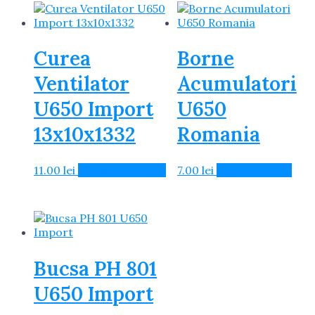
Curea
Borne
Ventilator
Acumulatori
U650 Import
U650
13x10x1332
Romania
11.00
lei
Citește mai mult
7.00
lei
Adaugă în Coș
Bucsa PH 801
U650 Import