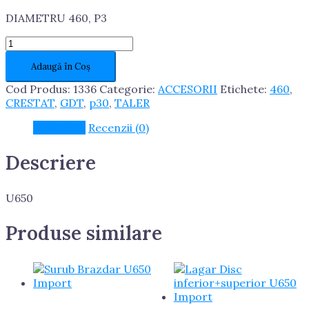
fost:
49.83 lei.
DIAMETRU 460, P3
50.00 lei.
Cantitate
Taler
Adaugă în Coș
Disc
Crestat
Cod Produs:
1336
Categorie:
ACCESORII
Etichete:
460
,
GDT
CRESTAT
,
GDT
,
p30
,
TALER
Descriere
Recenzii (0)
Descriere
U650
Produse similare