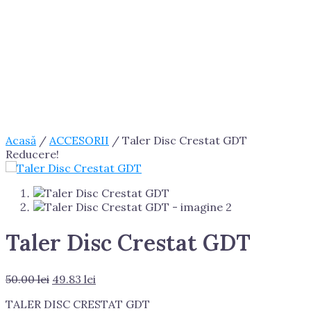
Acasă
/
ACCESORII
/ Taler Disc Crestat GDT
Reducere!
Taler Disc Crestat GDT
Prețul
Prețul
50.00
lei
49.83
lei
inițial
curent
TALER DISC CRESTAT GDT
a
este: