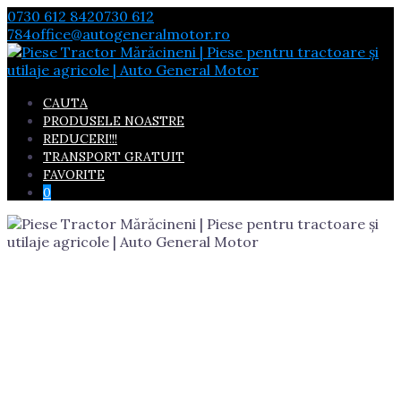
Skip
0730 612 842
0730 612
to
784
office@autogeneralmotor.ro
content
CAUTA
PRODUSELE NOASTRE
REDUCERI!!!
TRANSPORT GRATUIT
FAVORITE
0