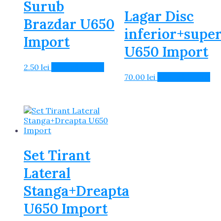
Surub
Lagar Disc
Brazdar U650
inferior+super
Import
U650 Import
2.50
lei
Adaugă în Coș
70.00
lei
Adaugă în Coș
Set Tirant
Lateral
Stanga+Dreapta
U650 Import