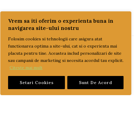
Vrem sa iti oferim o experienta buna in
navigarea site-ului nostru
Folosim cookies si tehnologii care asigura atat
functionarea optima a site-ului, cat si o experienta mai
PAGINI UTILE
placuta pentru tine. Aceastea includ personalizari de site
sau campanii de marketing si necesita acordul tau explicit.
Citeste mai mult
CUM COMAND?
Setari Cookies
Sunt De Acord
LIVRARE SI PLATA
TERMENI SI CONDITII
GARANTIE SI RETUR
POLITICA DE CONFIDENTIALITATE