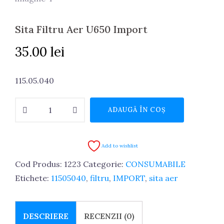
Sita Filtru Aer U650 Import
35.00
lei
115.05.040
Cantitate
ADAUGĂ ÎN COȘ
Sita
Filtru
Aer
Add to wishlist
U650
Cod Produs:
1223
Categorie:
CONSUMABILE
Import
Etichete:
11505040
,
filtru
,
IMPORT
,
sita aer
DESCRIERE
RECENZII (0)