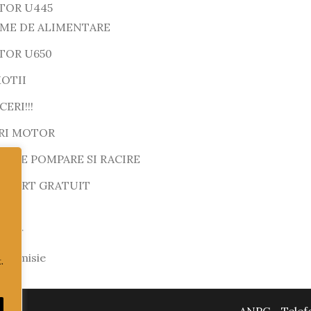
TOR U445
EME DE ALIMENTARE
TOR U650
OTII
ERI!!!
RI MOTOR
M DE POMPARE SI RACIRE
SPORT GRATUIT
motor
ransmisie
.