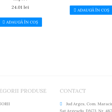
24.01
lei
ADAUGĂ ÎN COȘ
ADAUGĂ ÎN COȘ
EGORII PRODUSE
CONTACT
SORII
Jud Arges, Com. Maraci
Sat Argeselu, DN73, Nr. 487