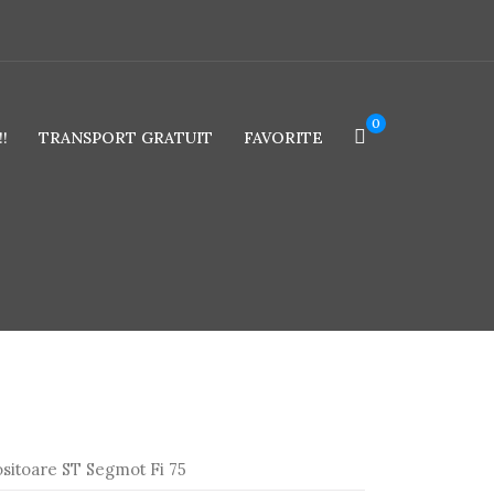
0
!
TRANSPORT GRATUIT
FAVORITE
itoare ST Segmot Fi 75