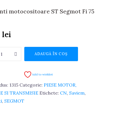
ti motocositoare ST Segmot Fi 75
Prețul
9
lei
curent
e
este:
ADAUGĂ ÎN COȘ
i
29.49 lei.
itoare
ei.
Add to wishlist
dus:
1315
Categorie:
PIESE MOTOR,
E SI TRANSMISIE
Etichete:
CN
,
Saviem
,
i
,
SEGMOT