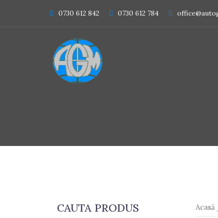
Skip
0730 612 842
0730 612 784
office@auto
to
content
CAUTA PRODUS
Acasă