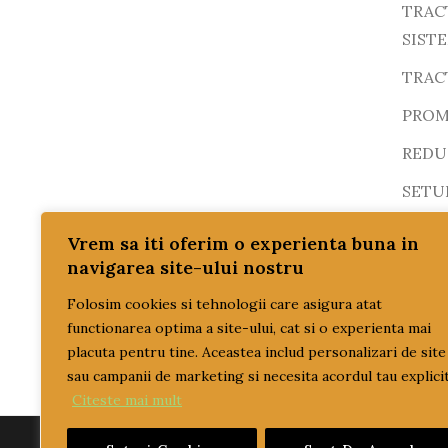
TRAC
SIST
TRAC
PROM
REDUC
SETU
SISTE
Vrem sa iti oferim o experienta buna in
navigarea site-ului nostru
TRAN
Folosim cookies si tehnologii care asigura atat
ULEI
functionarea optima a site-ului, cat si o experienta mai
ulei 
placuta pentru tine. Aceastea includ personalizari de site
ulei t
sau campanii de marketing si necesita acordul tau explicit
Citeste mai mult