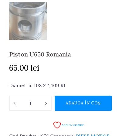
Piston U650 Romania
65.00
lei
Diametru: 108 ST, 109 R1
Cantitate
ADAUGĂ ÎN COȘ
Piston
U650
Romania
Add to wishlist
Cod Produs:
1656
Categorie:
PIESE MOTOR,