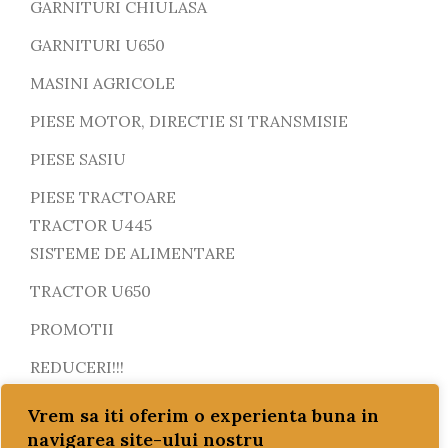
GARNITURI CHIULASA
GARNITURI U650
MASINI AGRICOLE
PIESE MOTOR, DIRECTIE SI TRANSMISIE
PIESE SASIU
PIESE TRACTOARE
TRACTOR U445
SISTEME DE ALIMENTARE
TRACTOR U650
PROMOTII
REDUCERI!!!
SETURI MOTOR
Vrem sa iti oferim o experienta buna in
navigarea site-ului nostru
SISTEM DE POMPARE SI RACIRE