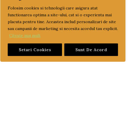
Folosim cookies si tehnologii care asigura atat
TRANSPORT GRATUIT
functionarea optima a site-ului, cat si o experienta mai
ULEI
placuta pentru tine. Aceastea includ personalizari de site
ulei motor
sau campanii de marketing si necesita acordul tau explicit.
Citeste mai mult
ulei transmisie
Setari Cookies
Sunt De Acord
PAGINI UTILE
CUM COMAND?