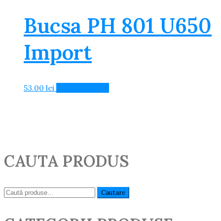
Bucsa PH 801 U650
Import
53.00
lei
Adaugă în Coș
CAUTA PRODUS
Caută:
Cautare