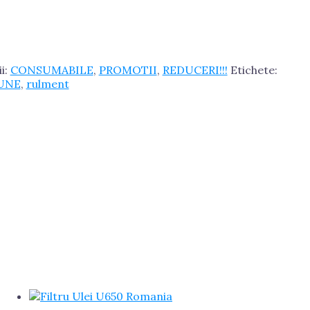
i:
CONSUMABILE
,
PROMOTII
,
REDUCERI!!!
Etichete:
UNE
,
rulment