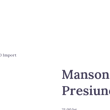
0 Import
Manson
Presiun
21.00
lei