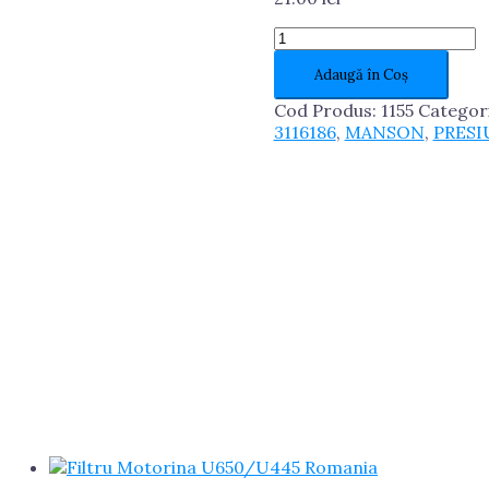
Cantitate
Manson
Adaugă în Coș
Rulment
Presiune
Cod Produs:
1155
Categori
U650
3116186
,
MANSON
,
PRESI
Import