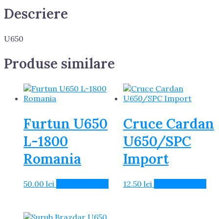
Descriere
U650
Produse similare
Furtun U650
Cruce Cardan
L-1800
U650/SPC
Romania
Import
50.00
lei
Adaugă în Coș
12.50
lei
Adaugă în Coș