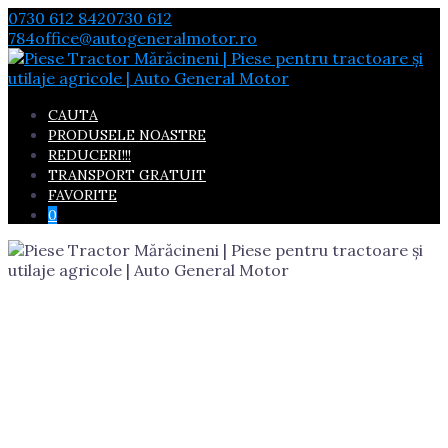
Skip
0730 612 842
0730 612
to
784
office@autogeneralmotor.ro
content
CAUTA
PRODUSELE NOASTRE
REDUCERI!!!
TRANSPORT GRATUIT
FAVORITE
0