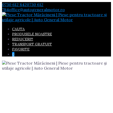
Skip
0730 612 842
0730 612
to
784
office@autogeneralmotor.ro
content
CAUTA
PRODUSELE NOASTRE
REDUCERI!!!
TRANSPORT GRATUIT
FAVORITE
0