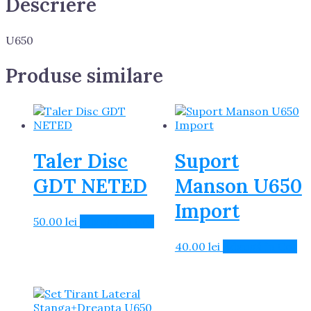
Descriere
U650
Produse similare
Taler Disc
Suport
GDT NETED
Manson U650
Import
50.00
lei
Adaugă în Coș
40.00
lei
Adaugă în Coș