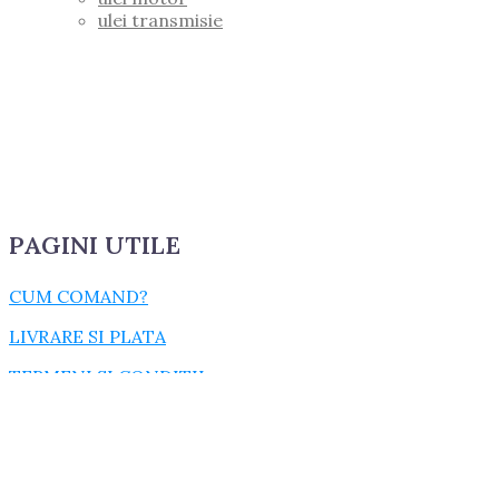
ulei transmisie
PAGINI UTILE
CUM COMAND?
LIVRARE SI PLATA
TERMENI SI CONDITII
GARANTIE SI RETUR
POLITICA DE CONFIDENTIALITATE
DESPRE FISIERELE COOKIES