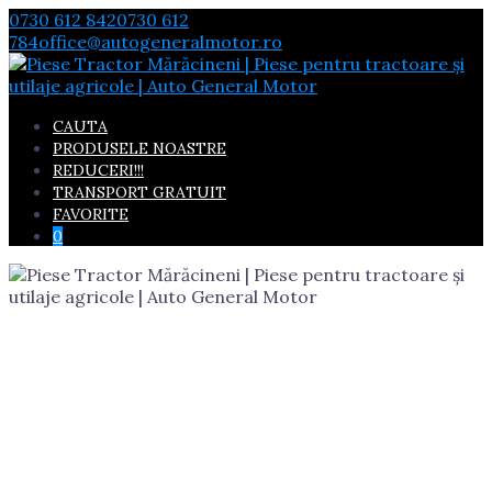
Skip
0730 612 842
0730 612
to
784
office@autogeneralmotor.ro
content
CAUTA
PRODUSELE NOASTRE
REDUCERI!!!
TRANSPORT GRATUIT
FAVORITE
0