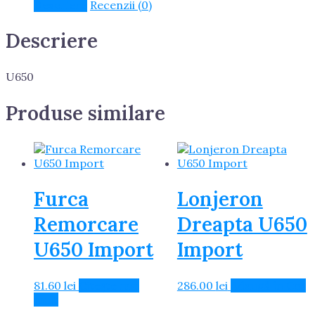
Romania
Descriere
Recenzii (0)
Descriere
U650
Produse similare
Furca
Lonjeron
Remorcare
Dreapta U650
U650 Import
Import
81.60
lei
Citește mai
286.00
lei
Adaugă în Coș
mult