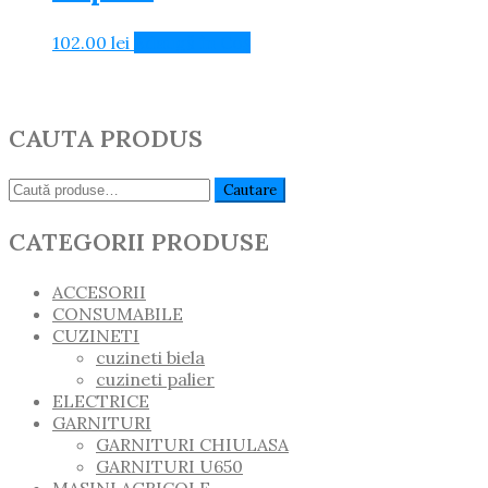
102.00
lei
Adaugă în Coș
CAUTA PRODUS
Caută:
Cautare
CATEGORII PRODUSE
ACCESORII
CONSUMABILE
CUZINETI
cuzineti biela
cuzineti palier
ELECTRICE
GARNITURI
GARNITURI CHIULASA
GARNITURI U650
MASINI AGRICOLE