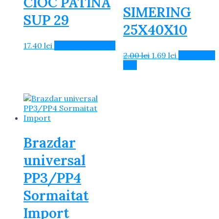
CIOC PATINA
SIMERING
SUP 29
25X40X10
17.40
lei
Citește mai mult
Prețul
Prețul
2.00
lei
1.69
lei
Adaugă în
inițial
curent
Coș
a
este:
fost:
1.69 lei.
2.00 lei.
Brazdar
universal
PP3/PP4
Sormaitat
Import