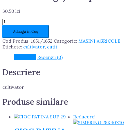
30.50
lei
Cantitate
Cutit
Adaugă în Coș
cultivator
sormaitat
Cod Produs:
1651/1652
Categorie:
MASINI AGRICOLE
lateral
Etichete:
cultivator
,
cutit
stanga/dreapta
Descriere
Recenzii (0)
Descriere
cultivator
Produse similare
Reducere!