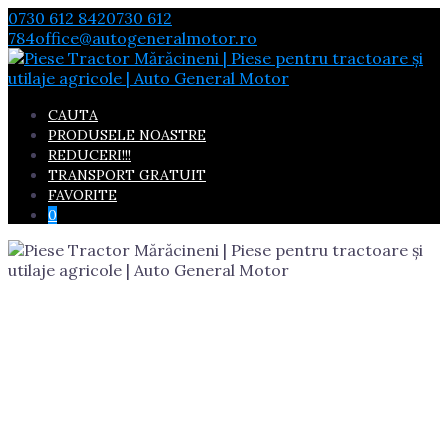
Skip
0730 612 842
0730 612
to
784
office@autogeneralmotor.ro
content
CAUTA
PRODUSELE NOASTRE
REDUCERI!!!
TRANSPORT GRATUIT
FAVORITE
0