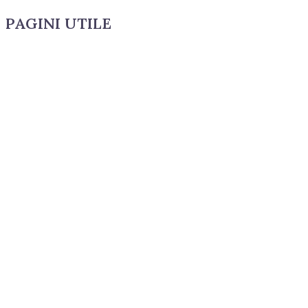
PAGINI UTILE
CUM COMAND?
LIVRARE SI PLATA
TERMENI SI CONDITII
GARANTIE SI RETUR
POLITICA DE CONFIDENTIALITATE
DESPRE FISIERELE COOKIES
CATEGORII PRODUSE
ACCESORII
CONSUMABILE
CUZINETI
cuzineti biela
cuzineti palier