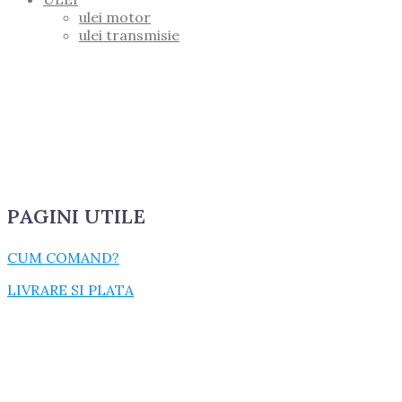
ulei motor
ulei transmisie
PAGINI UTILE
CUM COMAND?
LIVRARE SI PLATA
TERMENI SI CONDITII
GARANTIE SI RETUR
POLITICA DE CONFIDENTIALITATE