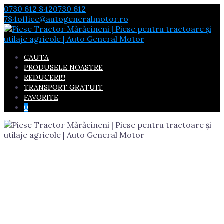
Skip
0730 612 842
0730 612
to
784
office@autogeneralmotor.ro
content
CAUTA
PRODUSELE NOASTRE
REDUCERI!!!
TRANSPORT GRATUIT
FAVORITE
0