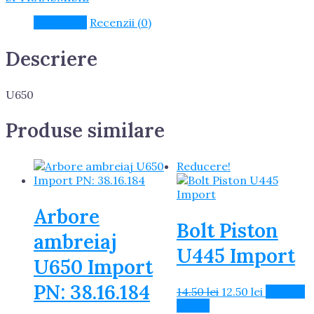
Descriere
Recenzii (0)
Descriere
U650
Produse similare
Reducere!
Arbore
Bolt Piston
ambreiaj
U445 Import
U650 Import
PN: 38.16.184
Prețul
Prețul
14.50
lei
12.50
lei
Adaugă
inițial
curent
în Coș