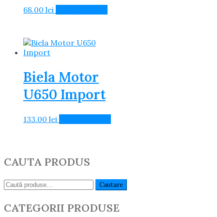
a
este:
68.00
lei
Adaugă în Coș
fost:
12.50 lei.
14.50 lei.
Biela Motor
U650 Import
133.00
lei
Adaugă în Coș
CAUTA PRODUS
Caută:
Cautare
CATEGORII PRODUSE