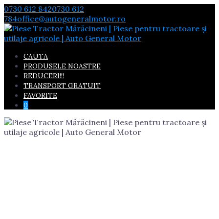
Skip
0730 612 842
0730 612
to
784
office@autogeneralmotor.ro
content
CAUTA
PRODUSELE NOASTRE
REDUCERI!!!
TRANSPORT GRATUIT
FAVORITE
0