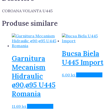
COROANA VOLANTA U445
Produse similare
Bucsa Biela
Garnitura
U445 Import
Mecanism
Hidraulic
6.00
lei
Adaugă în Coș
ø90,ø95 U445
Romania
11.69
lei
Adaugă în Coș