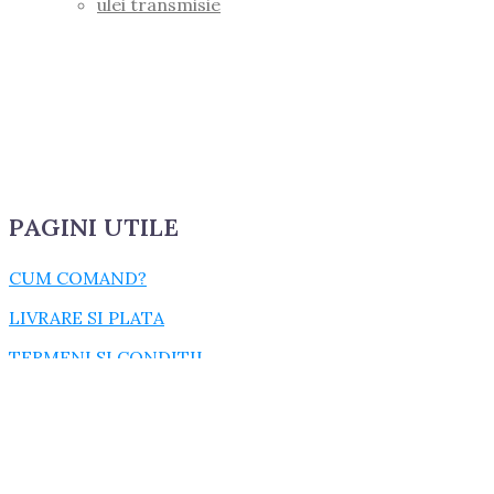
ulei transmisie
PAGINI UTILE
CUM COMAND?
LIVRARE SI PLATA
TERMENI SI CONDITII
GARANTIE SI RETUR
POLITICA DE CONFIDENTIALITATE
DESPRE FISIERELE COOKIES