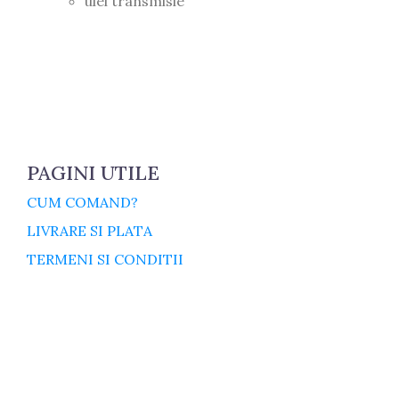
ulei transmisie
PAGINI UTILE
CUM COMAND?
LIVRARE SI PLATA
TERMENI SI CONDITII
GARANTIE SI RETUR
POLITICA DE CONFIDENTIALITATE
DESPRE FISIERELE COOKIES
CATEGORII PRODUSE