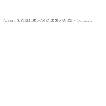
Acasă
/
SISTEM DE POMPARE SI RACIRE
/ Conducte
Injector U650 Romania
Conducte Injector U650 Romania
67.00
lei
Cantitate
Adaugă în Coș
Conducte
Injector
U650
Cod Produs:
1069
Categorie:
SISTEM DE POMPARE SI
Romania
RACIRE