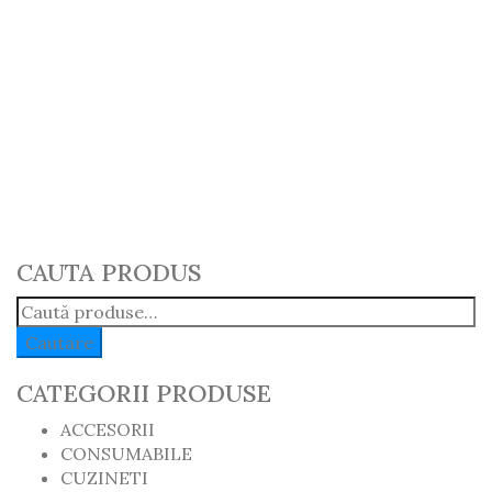
Radiator U650 Import
1,175.00
lei
ADAUGĂ ÎN COȘ
CAUTA PRODUS
Caută:
Cautare
CATEGORII PRODUSE
ACCESORII
CONSUMABILE
CUZINETI