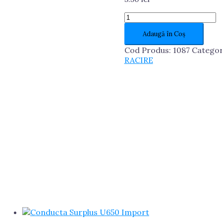
Cantitate
Conducta
Adaugă în Coș
Ulei
Compresor
Cod Produs:
1087
Categor
U650
RACIRE
Import