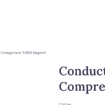
i Compresor U650 Import
Conduct
Compre
5.50
lei