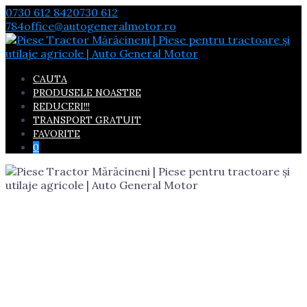
Skip
0730 612 842
0730 612
to
784
office@autogeneralmotor.ro
content
CAUTA
PRODUSELE NOASTRE
REDUCERI!!!
TRANSPORT GRATUIT
FAVORITE
0