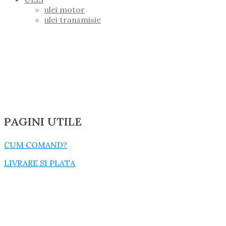
ulei motor
ulei transmisie
PAGINI UTILE
CUM COMAND?
LIVRARE SI PLATA
TERMENI SI CONDITII
GARANTIE SI RETUR
POLITICA DE CONFIDENTIALITATE