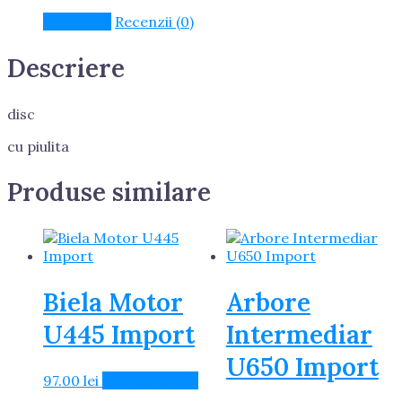
piulita
Descriere
Recenzii (0)
Descriere
disc
cu piulita
Produse similare
Biela Motor
Arbore
U445 Import
Intermediar
U650 Import
97.00
lei
Adaugă în Coș