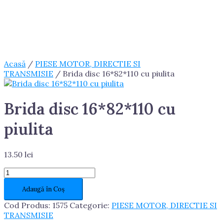
Acasă
/
PIESE MOTOR, DIRECTIE SI
TRANSMISIE
/ Brida disc 16*82*110 cu piulita
Brida disc 16*82*110 cu
piulita
13.50
lei
Cantitate
Brida
Adaugă în Coș
disc
16*82*110
Cod Produs:
1575
Categorie:
PIESE MOTOR, DIRECTIE SI
cu
TRANSMISIE