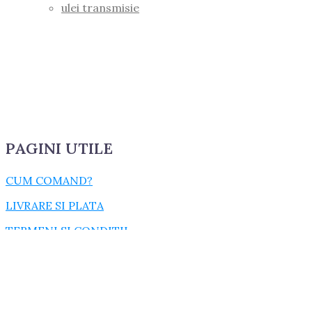
ulei transmisie
PAGINI UTILE
CUM COMAND?
LIVRARE SI PLATA
TERMENI SI CONDITII
GARANTIE SI RETUR
POLITICA DE CONFIDENTIALITATE
DESPRE FISIERELE COOKIES