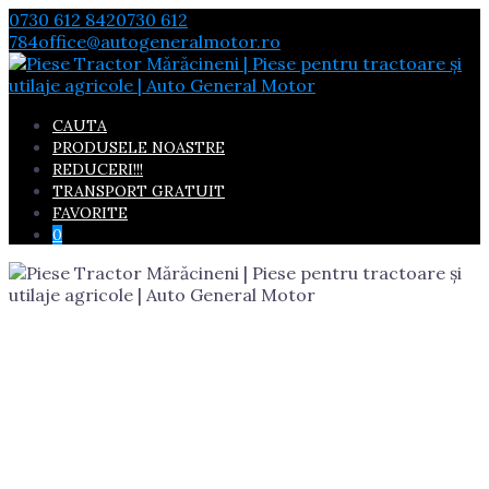
Skip
0730 612 842
0730 612
to
784
office@autogeneralmotor.ro
content
CAUTA
PRODUSELE NOASTRE
REDUCERI!!!
TRANSPORT GRATUIT
FAVORITE
0