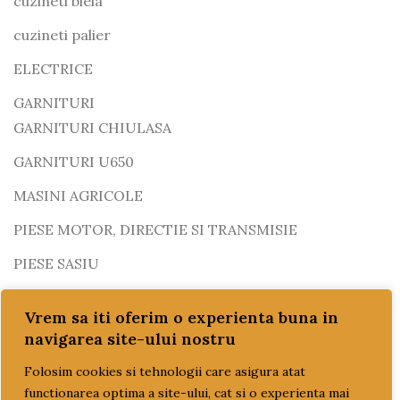
cuzineti biela
cuzineti palier
ELECTRICE
GARNITURI
GARNITURI CHIULASA
GARNITURI U650
MASINI AGRICOLE
PIESE MOTOR, DIRECTIE SI TRANSMISIE
PIESE SASIU
PIESE TRACTOARE
Vrem sa iti oferim o experienta buna in
TRACTOR U445
navigarea site-ului nostru
SISTEME DE ALIMENTARE
Folosim cookies si tehnologii care asigura atat
TRACTOR U650
functionarea optima a site-ului, cat si o experienta mai