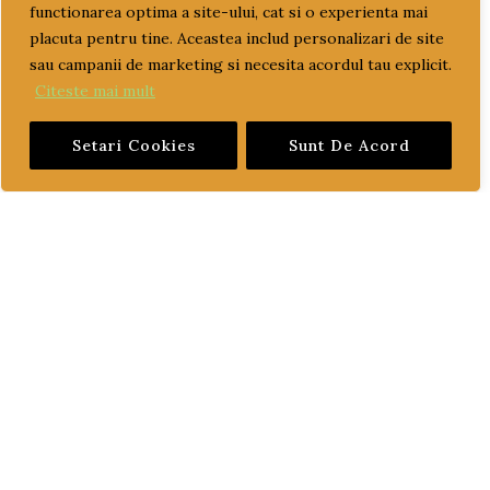
functionarea optima a site-ului, cat si o experienta mai
placuta pentru tine. Aceastea includ personalizari de site
POLITICA DE CONFIDENTIALITATE
sau campanii de marketing si necesita acordul tau explicit.
Citeste mai mult
DESPRE FISIERELE COOKIES
Setari Cookies
Sunt De Acord
CATEGORII PRODUSE
ACCESORII
CONSUMABILE
CUZINETI
cuzineti biela
cuzineti palier
ELECTRICE
GARNITURI
GARNITURI CHIULASA