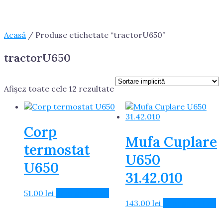
Acasă
/ Produse etichetate “tractorU650”
tractorU650
Afișez toate cele 12 rezultate
Corp
Mufa Cuplare
termostat
U650
U650
31.42.010
51.00
lei
Adaugă în Coș
143.00
lei
Adaugă în Coș