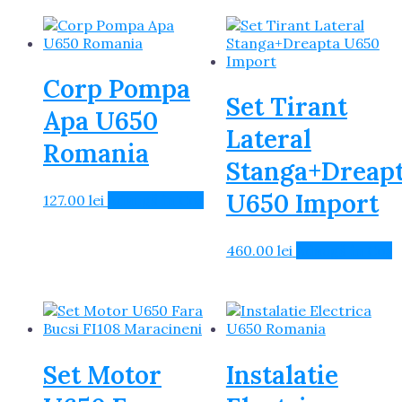
Corp Pompa
Set Tirant
Apa U650
Lateral
Romania
Stanga+Dreap
U650 Import
127.00
lei
Adaugă în Coș
460.00
lei
Adaugă în Coș
Set Motor
Instalatie