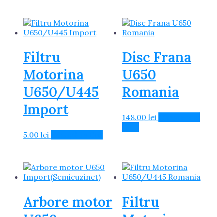
Filtru
Disc Frana
Motorina
U650
U650/U445
Romania
Import
148.00
lei
Citește mai
mult
5.00
lei
Adaugă în Coș
Arbore motor
Filtru