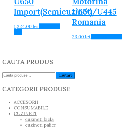
U650
Motorina
Import(Semicuzinet)
U650/U445
Romania
1,224.00
lei
Adaugă în
Coș
23.00
lei
Adaugă în Coș
CAUTA PRODUS
Caută:
Cautare
CATEGORII PRODUSE
ACCESORII
CONSUMABILE
CUZINETI
cuzineti biela
cuzineti palier