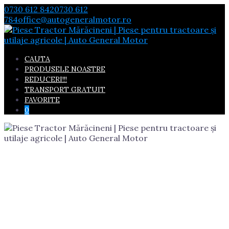
Skip
0730 612 842
0730 612
to
784
office@autogeneralmotor.ro
content
CAUTA
PRODUSELE NOASTRE
REDUCERI!!!
TRANSPORT GRATUIT
FAVORITE
0