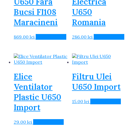
U650 Fara
Electrica
Bucsi FI108
U650
Maracineni
Romania
869.00
lei
Adaugă în Coș
286.00
lei
Adaugă în Coș
Elice
Filtru Ulei
Ventilator
U650 Import
Plastic U650
15.00
lei
Adaugă în Coș
Import
29.00
lei
Adaugă în Coș