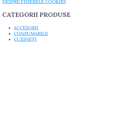
DESPRE FISIERELE COOKIES
CATEGORII PRODUSE
ACCESORII
CONSUMABILE
CUZINETI
cuzineti biela
cuzineti palier
ELECTRICE
GARNITURI
GARNITURI CHIULASA
GARNITURI U650
MASINI AGRICOLE
PIESE MOTOR, DIRECTIE SI TRANSMISIE
PIESE SASIU
PIESE TRACTOARE
TRACTOR U445
SISTEME DE ALIMENTARE
TRACTOR U650
PROMOTII
REDUCERI!!!