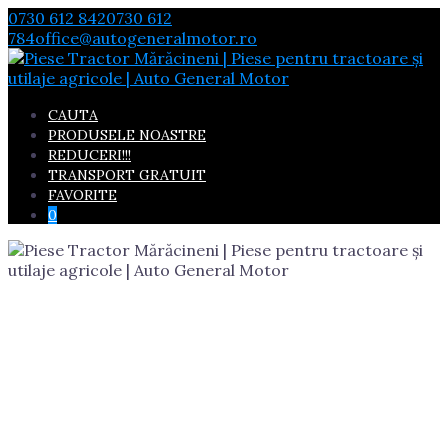
Skip
0730 612 842
0730 612
to
784
office@autogeneralmotor.ro
content
CAUTA
PRODUSELE NOASTRE
REDUCERI!!!
TRANSPORT GRATUIT
FAVORITE
0