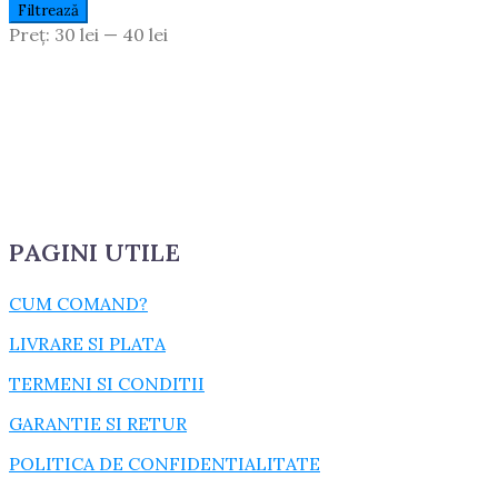
Preț
Preț
Filtrează
Minim
Maxim
Preț:
30 lei
—
40 lei
PAGINI UTILE
CUM COMAND?
LIVRARE SI PLATA
TERMENI SI CONDITII
GARANTIE SI RETUR
POLITICA DE CONFIDENTIALITATE