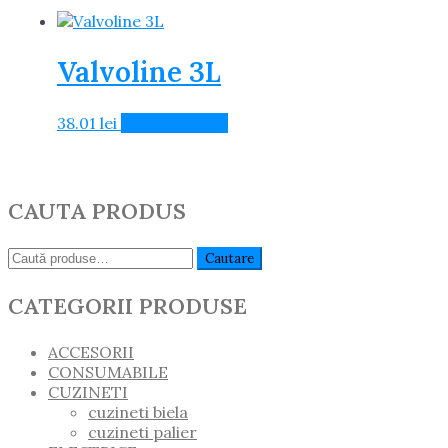
Valvoline 3L
38.01
lei
Adaugă în Coș
CAUTA PRODUS
Caută:
Cautare
CATEGORII PRODUSE
ACCESORII
CONSUMABILE
CUZINETI
cuzineti biela
cuzineti palier