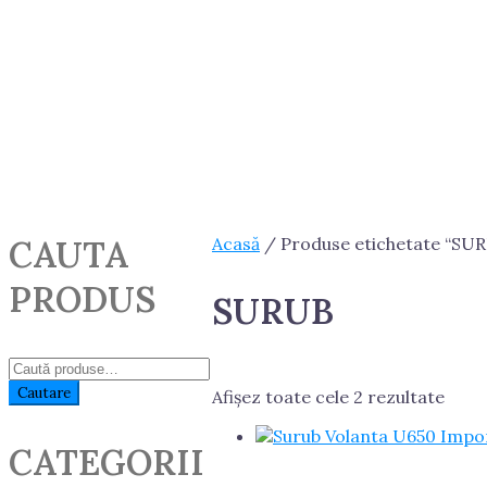
CAUTA
Acasă
/ Produse etichetate “SU
PRODUS
SURUB
Caută:
Cautare
Afișez toate cele 2 rezultate
CATEGORII