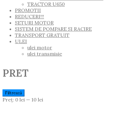
TRACTOR U650
PROMOTII
REDUCERI!!!
SETURI MOTOR
SISTEM DE POMPARE SI RACIRE
TRANSPORT GRATUIT
ULEI
ulei motor
ulei transmisie
PRET
Preț
Preț
Filtrează
Minim
Maxim
Preț:
0 lei
—
10 lei