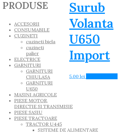
Surub
PRODUSE
Volanta
ACCESORII
CONSUMABILE
U650
CUZINETI
cuzineti biela
cuzineti
Import
palier
ELECTRICE
GARNITURI
GARNITURI
5.00
lei
Adaugă în Coș
CHIULASA
GARNITURI
U650
MASINI AGRICOLE
PIESE MOTOR,
DIRECTIE SI TRANSMISIE
PIESE SASIU
PIESE TRACTOARE
TRACTOR U445
SISTEME DE ALIMENTARE