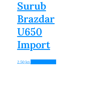
Surub
Brazdar
U650
Import
2.50
lei
Adaugă în Coș