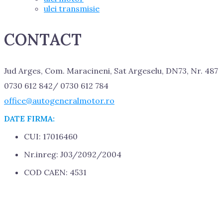
ulei transmisie
CONTACT
Jud Arges, Com. Maracineni, Sat Argeselu, DN73, Nr. 487
0730 612 842/ 0730 612 784
office@autogeneralmotor.ro
DATE FIRMA:
CUI: 17016460
Nr.inreg: J03/2092/2004
COD CAEN: 4531