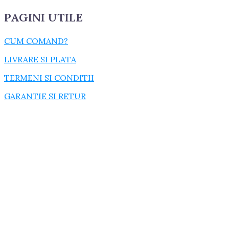
PAGINI UTILE
CUM COMAND?
LIVRARE SI PLATA
TERMENI SI CONDITII
GARANTIE SI RETUR
POLITICA DE CONFIDENTIALITATE
DESPRE FISIERELE COOKIES
CATEGORII PRODUSE
ACCESORII
CONSUMABILE
CUZINETI
cuzineti biela
cuzineti palier