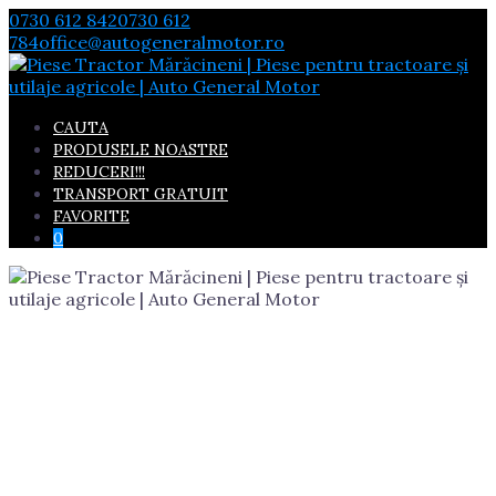
Skip
0730 612 842
0730 612
to
784
office@autogeneralmotor.ro
content
CAUTA
PRODUSELE NOASTRE
REDUCERI!!!
TRANSPORT GRATUIT
FAVORITE
0