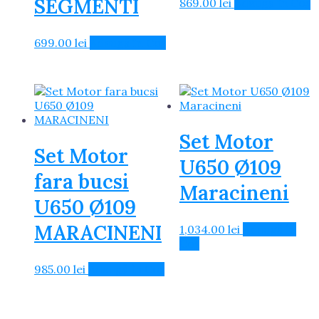
SEGMENTI
869.00
lei
Adaugă în Coș
699.00
lei
Adaugă în Coș
Set Motor
Set Motor
U650 Ø109
fara bucsi
Maracineni
U650 Ø109
MARACINENI
1,034.00
lei
Adaugă în
Coș
985.00
lei
Adaugă în Coș