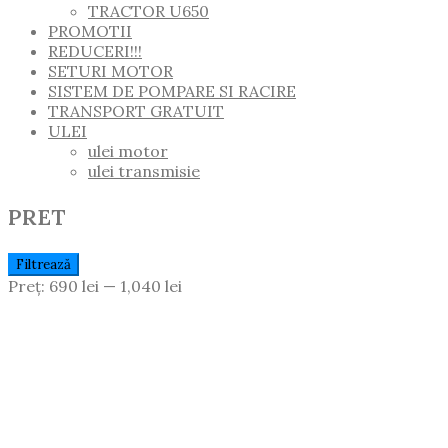
TRACTOR U650
PROMOTII
REDUCERI!!!
SETURI MOTOR
SISTEM DE POMPARE SI RACIRE
TRANSPORT GRATUIT
ULEI
ulei motor
ulei transmisie
PRET
Preț
Preț
Filtrează
Minim
Maxim
Preț:
690 lei
—
1,040 lei