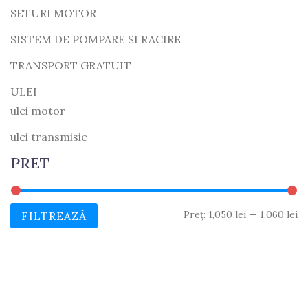
SETURI MOTOR
SISTEM DE POMPARE SI RACIRE
TRANSPORT GRATUIT
ULEI
ulei motor
ulei transmisie
PRET
Pr
Pr
Preț:
1,050 lei
—
1,060 lei
FILTREAZĂ
M
M