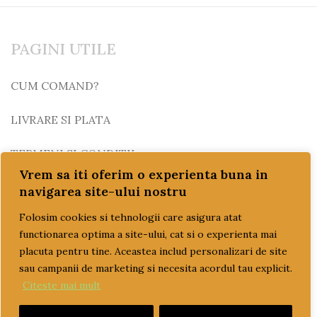
PAGINI UTILE
CUM COMAND?
LIVRARE SI PLATA
TERMENI SI CONDITII
Vrem sa iti oferim o experienta buna in
GARANTIE SI RETUR
navigarea site-ului nostru
Folosim cookies si tehnologii care asigura atat
POLITICA DE CONFIDENTIALITATE
functionarea optima a site-ului, cat si o experienta mai
placuta pentru tine. Aceastea includ personalizari de site
DESPRE FISIERELE COOKIES
sau campanii de marketing si necesita acordul tau explicit.
Citeste mai mult
CATEGORII PRODUSE