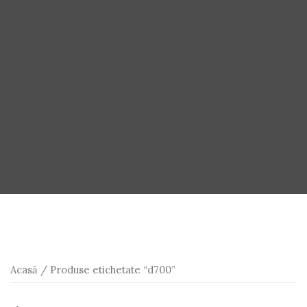
Acasă
/ Produse etichetate “d700”