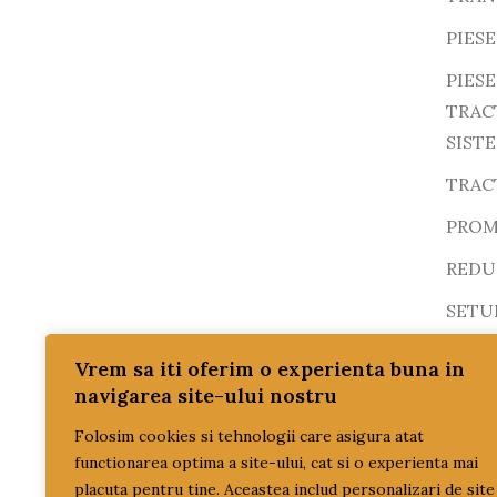
PIESE
PIES
TRAC
SIST
TRAC
PROM
REDUC
SETU
SISTE
Vrem sa iti oferim o experienta buna in
navigarea site-ului nostru
TRAN
ULEI
Folosim cookies si tehnologii care asigura atat
functionarea optima a site-ului, cat si o experienta mai
ulei 
placuta pentru tine. Aceastea includ personalizari de site