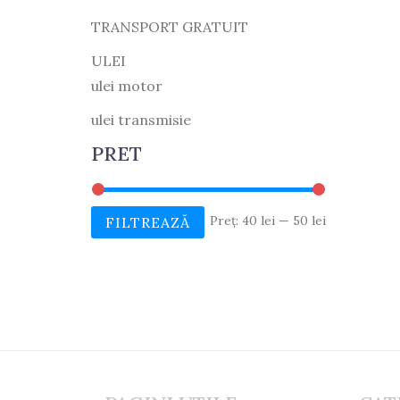
TRANSPORT GRATUIT
ULEI
ulei motor
ulei transmisie
PRET
Preț
Preț
Preț:
40 lei
—
50 lei
FILTREAZĂ
Minim
Maxim