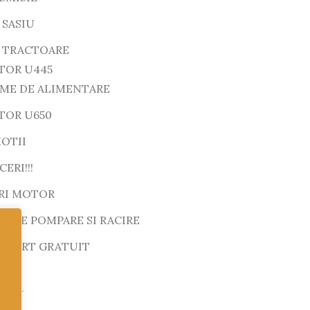
 SASIU
E TRACTOARE
TOR U445
EME DE ALIMENTARE
TOR U650
OTII
ERI!!!
RI MOTOR
M DE POMPARE SI RACIRE
SPORT GRATUIT
motor