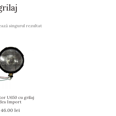
rilaj
ează singurul rezultat
tor U650 cu grilaj
des Import
46.00
lei