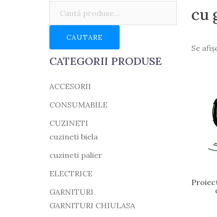
Caută:
cu g
CAUTARE
Se afiș
CATEGORII PRODUSE
ACCESORII
CONSUMABILE
CUZINETI
cuzineti biela
cuzineti palier
ELECTRICE
Proiec
GARNITURI
GARNITURI CHIULASA