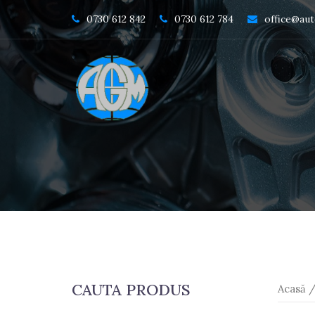
Skip
0730 612 842
0730 612 784
office@au
to
content
CAUTA PRODUS
Acasă
/