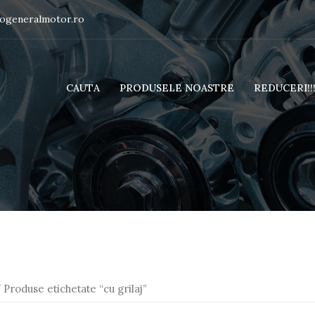
togeneralmotor.ro
CAUTA
PRODUSELE NOASTRE
REDUCERI!!
 Produse etichetate “cu grilaj”