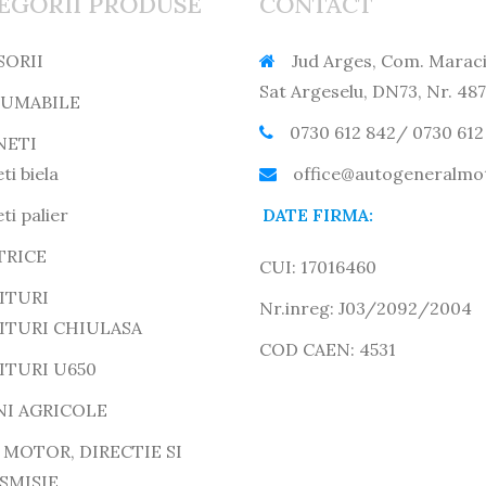
EGORII PRODUSE
CONTACT
SORII
Jud Arges, Com. Maraci
Sat Argeselu, DN73, Nr. 487
UMABILE
0730 612 842/ 0730 612
NETI
ti biela
office@autogeneralmo
ti palier
DATE FIRMA:
TRICE
CUI: 17016460
ITURI
Nr.inreg: J03/2092/2004
ITURI CHIULASA
COD CAEN: 4531
ITURI U650
NI AGRICOLE
 MOTOR, DIRECTIE SI
SMISIE