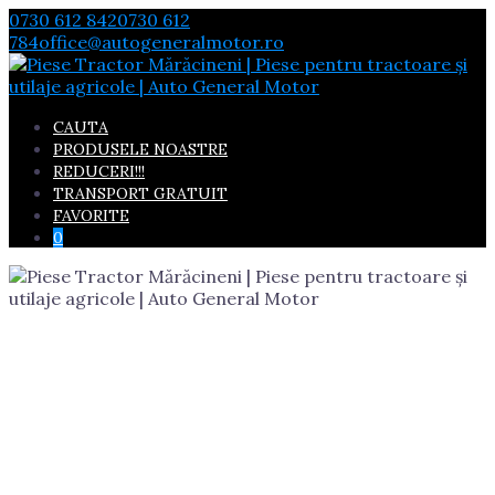
Skip
0730 612 842
0730 612
to
784
office@autogeneralmotor.ro
content
CAUTA
PRODUSELE NOASTRE
REDUCERI!!!
TRANSPORT GRATUIT
FAVORITE
0