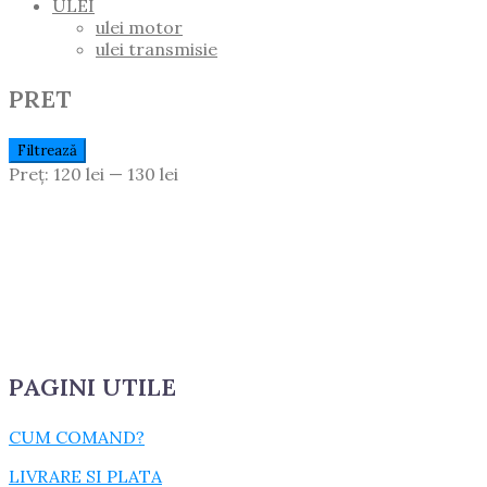
ULEI
ulei motor
ulei transmisie
PRET
Preț
Preț
Filtrează
Minim
Maxim
Preț:
120 lei
—
130 lei
PAGINI UTILE
CUM COMAND?
LIVRARE SI PLATA