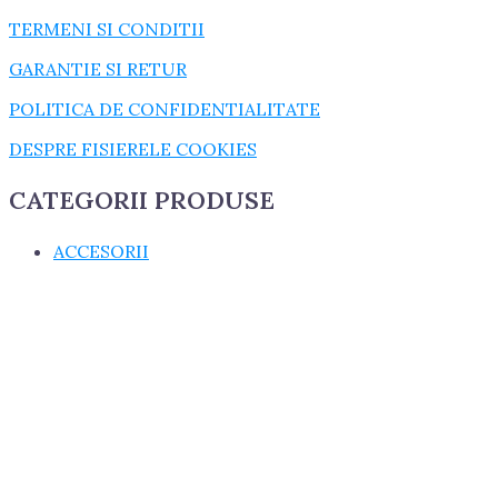
TERMENI SI CONDITII
GARANTIE SI RETUR
POLITICA DE CONFIDENTIALITATE
DESPRE FISIERELE COOKIES
CATEGORII PRODUSE
ACCESORII
CONSUMABILE
CUZINETI
cuzineti biela
cuzineti palier
ELECTRICE
GARNITURI
GARNITURI CHIULASA
GARNITURI U650
MASINI AGRICOLE
PIESE MOTOR, DIRECTIE SI TRANSMISIE
PIESE SASIU