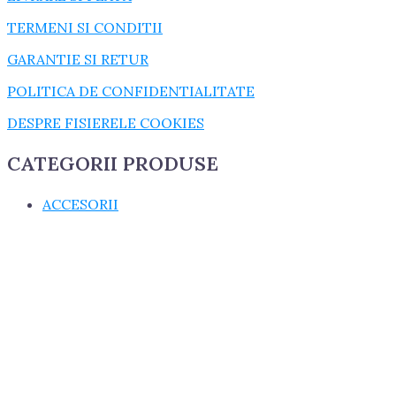
TERMENI SI CONDITII
GARANTIE SI RETUR
POLITICA DE CONFIDENTIALITATE
DESPRE FISIERELE COOKIES
CATEGORII PRODUSE
ACCESORII
CONSUMABILE
CUZINETI
cuzineti biela
cuzineti palier
ELECTRICE
GARNITURI
GARNITURI CHIULASA
GARNITURI U650
MASINI AGRICOLE
PIESE MOTOR, DIRECTIE SI TRANSMISIE