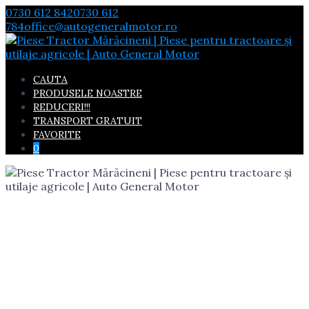
Skip
0730 612 842
0730 612
to
784
office@autogeneralmotor.ro
content
CAUTA
PRODUSELE NOASTRE
REDUCERI!!!
TRANSPORT GRATUIT
FAVORITE
0