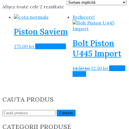
Afișez toate cele 2 rezultate
Reducere!
Piston Saviem
Bolt Piston
275.00
lei
Adaugă în Coș
U445 Import
Prețul
Prețul
14.50
lei
12.50
lei
Adaugă
inițial
curent
în Coș
a
este:
fost:
12.50 lei.
14.50 lei.
CAUTA PRODUS
Caută:
Cautare
CATEGORII PRODUSE