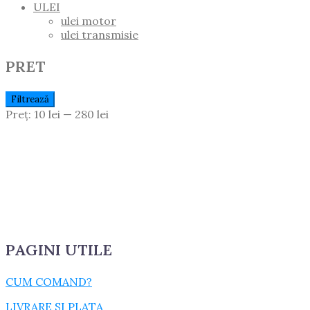
ULEI
ulei motor
ulei transmisie
PRET
Preț
Preț
Filtrează
Minim
Maxim
Preț:
10 lei
—
280 lei
PAGINI UTILE
CUM COMAND?
LIVRARE SI PLATA