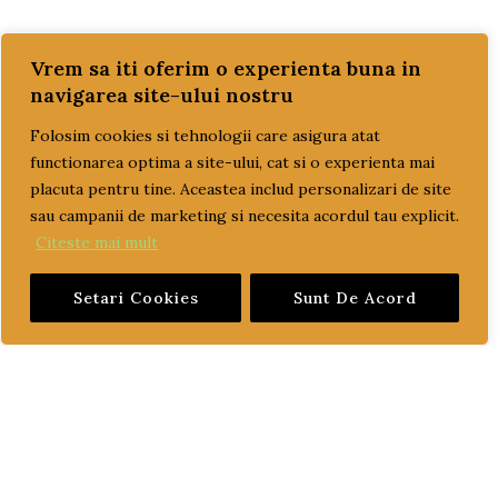
CUM COMAND?
Vrem sa iti oferim o experienta buna in
navigarea site-ului nostru
LIVRARE SI PLATA
Folosim cookies si tehnologii care asigura atat
TERMENI SI CONDITII
functionarea optima a site-ului, cat si o experienta mai
placuta pentru tine. Aceastea includ personalizari de site
GARANTIE SI RETUR
sau campanii de marketing si necesita acordul tau explicit.
Citeste mai mult
POLITICA DE CONFIDENTIALITATE
Setari Cookies
Sunt De Acord
DESPRE FISIERELE COOKIES
CATEGORII PRODUSE
ACCESORII
CONSUMABILE