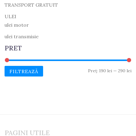
TRANSPORT GRATUIT
ULEI
ulei motor
ulei transmisie
PRET
Pr
Pr
Preț:
190 lei
—
290 lei
FILTREAZĂ
M
M
PAGINI UTILE