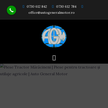
Skip
0730 612 842
0730 612 784
to
office@autogeneralmotor.ro
content