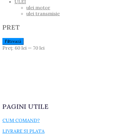
ULEI
ulei motor
ulei transmisie
PRET
Preț
Preț
Filtrează
Minim
Maxim
Preț:
60 lei
—
70 lei
PAGINI UTILE
CUM COMAND?
LIVRARE SI PLATA