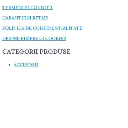
TERMENI SI CONDITII
GARANTIE SI RETUR
POLITICA DE CONFIDENTIALITATE
DESPRE FISIERELE COOKIES
CATEGORII PRODUSE
ACCESORII
CONSUMABILE
CUZINETI
cuzineti biela
cuzineti palier
ELECTRICE
GARNITURI
GARNITURI CHIULASA
GARNITURI U650
MASINI AGRICOLE
PIESE MOTOR, DIRECTIE SI TRANSMISIE
PIESE SASIU