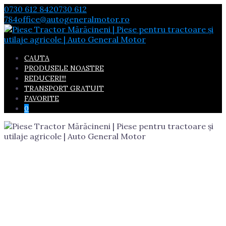
Skip
0730 612 842
0730 612
to
784
office@autogeneralmotor.ro
content
CAUTA
PRODUSELE NOASTRE
REDUCERI!!!
TRANSPORT GRATUIT
FAVORITE
0