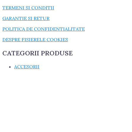
TERMENI SI CONDITII
GARANTIE SI RETUR
POLITICA DE CONFIDENTIALITATE
DESPRE FISIERELE COOKIES
CATEGORII PRODUSE
ACCESORII
CONSUMABILE
CUZINETI
cuzineti biela
cuzineti palier
ELECTRICE
GARNITURI
GARNITURI CHIULASA
GARNITURI U650
MASINI AGRICOLE
PIESE MOTOR, DIRECTIE SI TRANSMISIE
PIESE SASIU