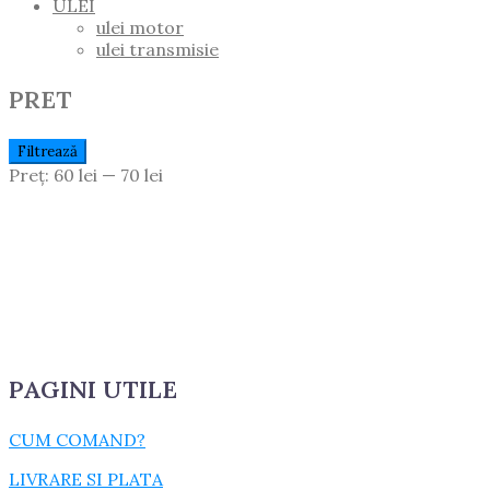
ULEI
ulei motor
ulei transmisie
PRET
Preț
Preț
Filtrează
Minim
Maxim
Preț:
60 lei
—
70 lei
PAGINI UTILE
CUM COMAND?
LIVRARE SI PLATA