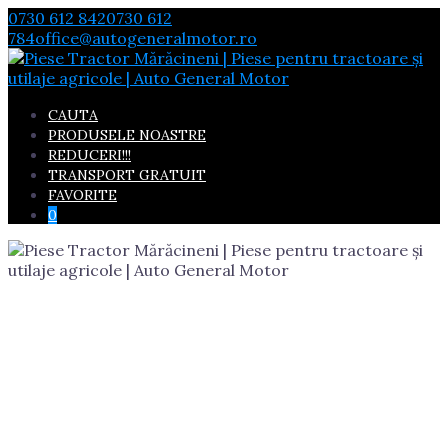
Skip
0730 612 842
0730 612
to
784
office@autogeneralmotor.ro
content
CAUTA
PRODUSELE NOASTRE
REDUCERI!!!
TRANSPORT GRATUIT
FAVORITE
0