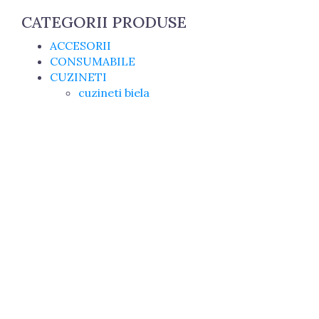
CATEGORII PRODUSE
ACCESORII
CONSUMABILE
CUZINETI
cuzineti biela
cuzineti palier
ELECTRICE
GARNITURI
GARNITURI CHIULASA
GARNITURI U650
MASINI AGRICOLE
PIESE MOTOR, DIRECTIE SI TRANSMISIE
PIESE SASIU
PIESE TRACTOARE
TRACTOR U445
SISTEME DE ALIMENTARE
TRACTOR U650
PROMOTII
REDUCERI!!!