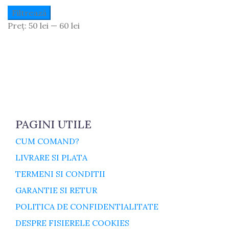
Preț
Preț
Filtrează
Minim
Maxim
Preț:
50 lei
—
60 lei
PAGINI UTILE
CUM COMAND?
LIVRARE SI PLATA
TERMENI SI CONDITII
GARANTIE SI RETUR
POLITICA DE CONFIDENTIALITATE
DESPRE FISIERELE COOKIES