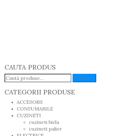
Pinion Ax
Came U650
Import
54.00
lei
Adaugă în Coș
CAUTA PRODUS
Caută:
Cautare
CATEGORII PRODUSE
ACCESORII
CONSUMABILE
CUZINETI
cuzineti biela
cuzineti palier
ELECTRICE