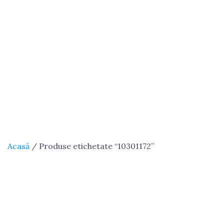
Acasă
/ Produse etichetate “10301172”
10301172
Se afișează singurul rezultat