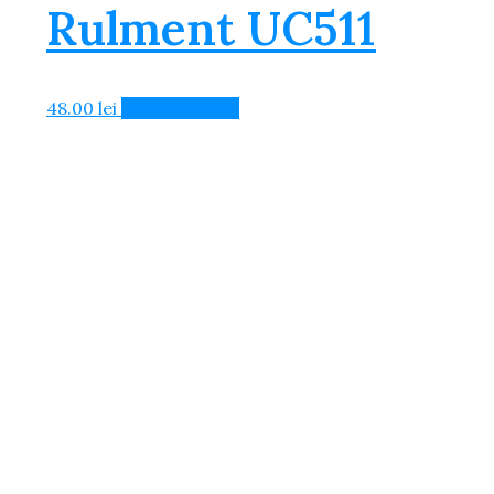
Rulment UC511
48.00
lei
Adaugă în Coș