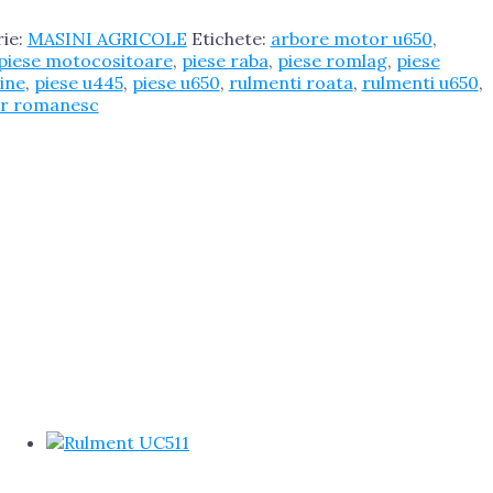
ie:
MASINI AGRICOLE
Etichete:
arbore motor u650
,
piese motocositoare
,
piese raba
,
piese romlag
,
piese
tine
,
piese u445
,
piese u650
,
rulmenti roata
,
rulmenti u650
,
or romanesc