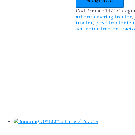
Adaugă în Coș
M10X40
Cod Produs:
1474
Categor
arbore simering tractor
,
tractor
,
piese tractor ief
set motor tractor
,
tract