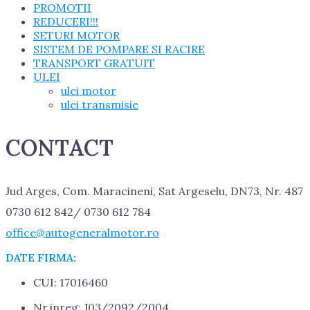
PROMOTII
REDUCERI!!!
SETURI MOTOR
SISTEM DE POMPARE SI RACIRE
TRANSPORT GRATUIT
ULEI
ulei motor
ulei transmisie
CONTACT
Jud Arges, Com. Maracineni, Sat Argeselu, DN73, Nr. 487
0730 612 842/ 0730 612 784
office@autogeneralmotor.ro
DATE FIRMA:
CUI: 17016460
Nr.inreg: J03/2092/2004